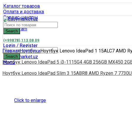
Каталог товаров
Оплата и доставка
Сервис-центры
Связаться с нами
Search
(+99878) 113 08 09
Login / Register
Главная
Ноутбуки
Ноутбук Lenovo IdeaPad 1 15ALC7 AMD Ryz
0
items
/
0
UZS
Search
Ноутбук Lenovo IdeaPad 5 i3-1115G4 4GB 256GB MX450 2GB 1
Menu
Ноутбук Lenovo IdeaPad Slim 3 15ABR8 AMD Ryzen 7 7730U 
Click to enlarge