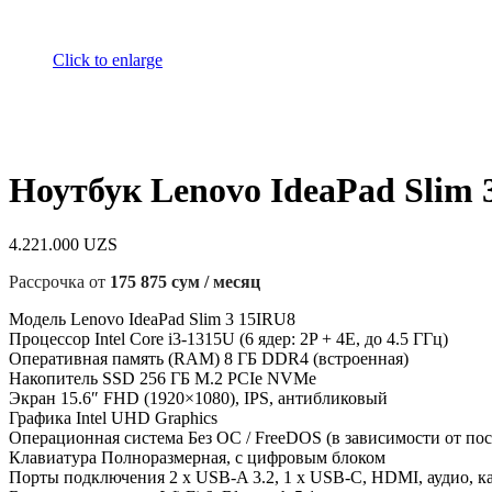
Click to enlarge
Ноутбук Lenovo IdeaPad Slim 
4.221.000
UZS
Рассрочка от
175 875 сум / месяц
Модель Lenovo IdeaPad Slim 3 15IRU8
Процессор Intel Core i3-1315U (6 ядер: 2P + 4E, до 4.5 ГГц)
Оперативная память (RAM) 8 ГБ DDR4 (встроенная)
Накопитель SSD 256 ГБ M.2 PCIe NVMe
Экран 15.6″ FHD (1920×1080), IPS, антибликовый
Графика Intel UHD Graphics
Операционная система Без ОС / FreeDOS (в зависимости от пос
Клавиатура Полноразмерная, с цифровым блоком
Порты подключения 2 x USB-A 3.2, 1 x USB-C, HDMI, аудио, к