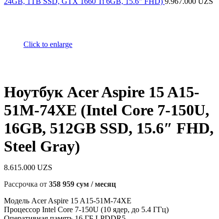
24GB, 1TB SSD, GTX 1660 Ti 6GB, 15.6" FHD)
9.967.000
UZS
Click to enlarge
Ноутбук Acer Aspire 15 A15-
51M-74XE (Intel Core 7-150U,
16GB, 512GB SSD, 15.6″ FHD,
Steel Gray)
8.615.000
UZS
Рассрочка от
358 959 сум / месяц
Модель Acer Aspire 15 A15-51M-74XE
Процессор Intel Core 7-150U (10 ядер, до 5.4 ГГц)
Оперативная память 16 ГБ LPDDR5