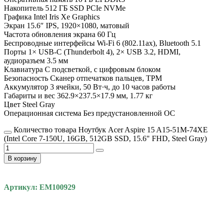
Накопитель 512 ГБ SSD PCIe NVMe
Графика Intel Iris Xe Graphics
Экран 15.6″ IPS, 1920×1080, матовый
Частота обновления экрана 60 Гц
Беспроводные интерфейсы Wi-Fi 6 (802.11ax), Bluetooth 5.1
Порты 1× USB-C (Thunderbolt 4), 2× USB 3.2, HDMI,
аудиоразъем 3.5 мм
Клавиатура С подсветкой, с цифровым блоком
Безопасность Сканер отпечатков пальцев, TPM
Аккумулятор 3 ячейки, 50 Вт·ч, до 10 часов работы
Габариты и вес 362.9×237.5×17.9 мм, 1.77 кг
Цвет Steel Gray
Операционная система Без предустановленной ОС
Количество товара Ноутбук Acer Aspire 15 A15-51M-74XE
(Intel Core 7-150U, 16GB, 512GB SSD, 15.6" FHD, Steel Gray)
В корзину
Артикул: EM100929