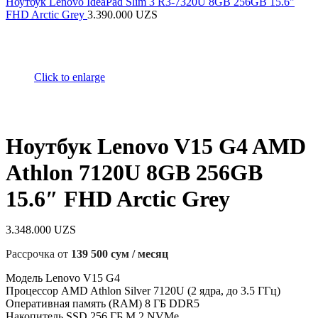
Ноутбук Lenovo IdeaPad Slim 3 R3-7320U 8GB 256GB 15.6"
FHD Arctic Grey
3.390.000
UZS
Click to enlarge
Ноутбук Lenovo V15 G4 AMD
Athlon 7120U 8GB 256GB
15.6″ FHD Arctic Grey
3.348.000
UZS
Рассрочка от
139 500 сум / месяц
Модель Lenovo V15 G4
Процессор AMD Athlon Silver 7120U (2 ядра, до 3.5 ГГц)
Оперативная память (RAM) 8 ГБ DDR5
Накопитель SSD 256 ГБ M.2 NVMe