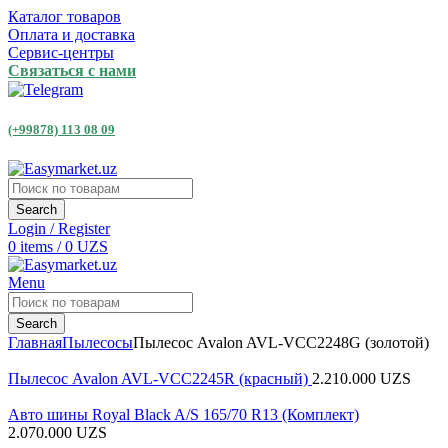
Каталог товаров
Оплата и доставка
Сервис-центры
Связаться с нами
(+99878) 113 08 09
Search
Login / Register
0
items
/
0
UZS
Menu
Search
Главная
Пылесосы
Пылесос Avalon AVL-VCC2248G (золотой)
Пылесос Avalon AVL-VCC2245R (красный)
2.210.000
UZS
Авто шины Royal Black A/S 165/70 R13 (Комплект)
2.070.000
UZS