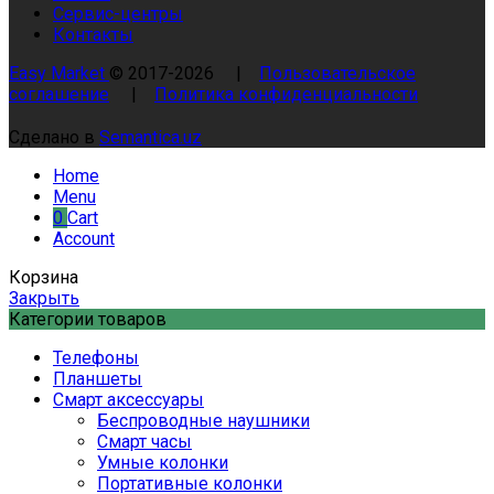
Сервис-центры
Контакты
Easy Market
© 2017-
2026
|
Пользовательское
соглашение
|
Политика конфиденциальности
Сделано в
Semantica.uz
Home
Menu
0
Cart
Account
Корзина
Закрыть
Категории товаров
Телефоны
Планшеты
Смарт аксессуары
Беспроводные наушники
Смарт часы
Умные колонки
Портативные колонки