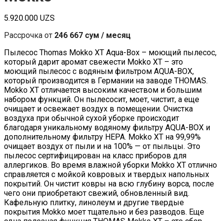
5.920.000
UZS
Рассрочка от
246 667 сум / месяц
Пылесос Thomas Mokko XT Aqua-Box – моющий пылесос,
который дарит аромат свежести Mokko XT – это
моющий пылесос с водяным фильтром AQUA-BOX,
который производится в Германии на заводе THOMAS.
Mokko XT отличается высоким качеством и большим
набором функций. Он пылесосит, моет, чистит, а еще
очищает и освежает воздух в помещении. Очистка
воздуха при обычной сухой уборке происходит
благодаря уникальному водяному фильтру AQUA-BOX и
дополнительному фильтру НЕРА. Mokko XT на 99,99%
очищает воздух от пыли и на 100% — от пыльцы. Это
пылесос сертифицирован на класс приборов для
аллергиков. Во время влажной уборки Mokko XT отлично
справляется с мойкой ковровых и твердых напольных
покрытий. Он чистит ковры на всю глубину ворса, после
чего они приобретают свежий, обновленный вид.
Кафельную плитку, линолеум и другие твердые
покрытия Mokko моет тщательно и без разводов. Еще