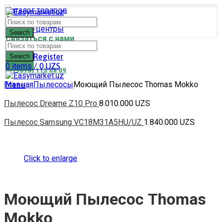
Каталог товаров
Оплата и доставка
Сервис-центры
Search
Связаться с нами
Login / Register
Search
0
items
/
0
UZS
(+99878) 113 08 09
Главная
Пылесосы
Моющий Пылесос Thomas Mokko
Menu
Пылесос Dreame Z10 Pro
8.010.000
UZS
Пылесос Samsung VC18M31A5HU/UZ
1.840.000
UZS
Click to enlarge
Моющий Пылесос Thomas
Mokko