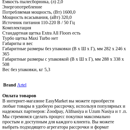
Емкость пылесборника, (л) 2,0
Энергопотребление
Потребляемая мощность, (Вт) 1600,0
Мощность всасывания, (аВт) 320,0
Источник питания 110-220 B / 50 Гц
Комплектация
Стандартная щетка Extra All Floors есть
Турбо щеткa Maxi Turbo нет
Габариты и вес
Габаритные размеры без упаковки (В х Ш х Г), мм 282 х 246 х
365
Габаритные размеры с упаковкой (В х Ш х Г), мм 288 х 338 х
508
Вес без упаковки, кг 5,3
Brand
Artel
Оплата товаров
В интернет-магазине EasyMarket вы можете приобрести
любые товары в удобную рассрочку, используя популярных и
надежных партнеров: Zoodpay, Alifnasiya и Uzum Nasiya и т .п.
Мы стремимся сделать процесс покупки максимально
простым и доступным для каждого клиента. Вы можете
выбрать подходящего агрегатора рассрочки и формат