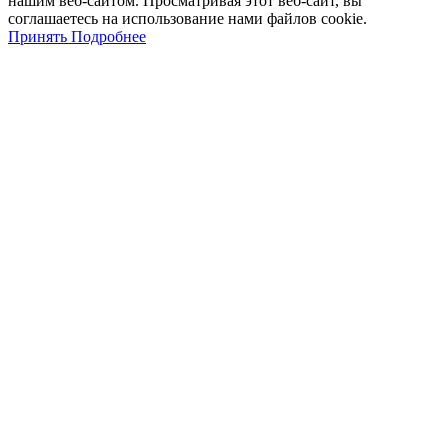
нашим
веб-
сайтом
.
Просматривая
этот
веб-
сайт
,
вы
соглашаетесь
на
использование
нами файлов
cookie
.
Принять
Подробнее