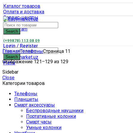
Каталог товаров
Оплата и доставка
Сервис-центры
Связаться с нами
Search
(+99878) 113 08 09
Login / Register
Главная
Телефоны
Страница 11
1
item
/
4.959.000
UZS
Search
Отображение 121–129 из 129
Menu
Sidebar
Close
Категории товаров
Телефоны
Планшеты
Смарт аксессуары
Беспроводные наушники
Портативные колонки
Смарт часы
Умные колонки