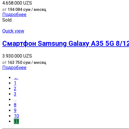
4.658.000
UZS
от
194 084 сум / месяц
Подробнее
Sold
Quick view
Смартфон Samsung Galaxy A35 5G 8/1
3.930.000
UZS
от
163 750 сум / месяц
Подробнее
←
1
2
3
…
8
9
10
11