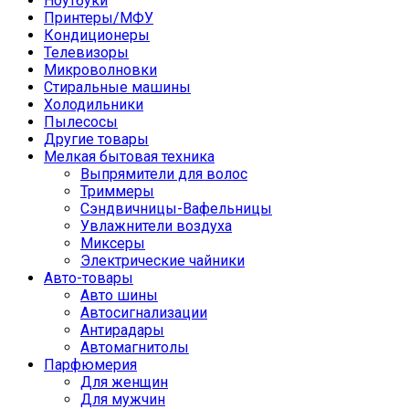
Ноутбуки
Принтеры/МФУ
Кондиционеры
Телевизоры
Микроволновки
Стиральные машины
Холодильники
Пылесосы
Другие товары
Мелкая бытовая техника
Выпрямители для волос
Триммеры
Сэндвичницы-Вафельницы
Увлажнители воздуха
Миксеры
Электрические чайники
Авто-товары
Авто шины
Автосигнализации
Антирадары
Автомагнитолы
Парфюмерия
Для женщин
Для мужчин