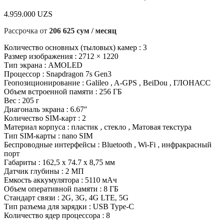
4.959.000
UZS
Рассрочка от
206 625 сум / месяц
Количество основных (тыловых) камер : 3
Размер изображения : 2712 × 1220
Тип экрана : AMOLED
Процессор : Snapdragon 7s Gen3
Геопозиционирование : Galileo , A-GPS , BeiDou , ГЛОНАСС
Объем встроенной памяти : 256 ГБ
Вес : 205 г
Диагональ экрана : 6.67″
Количество SIM-карт : 2
Материал корпуса : пластик , стекло , Матовая текстура
Тип SIM-карты : nano SIM
Беспроводные интерфейсы : Bluetooth , Wi-Fi , инфракрасный
порт
Габариты : 162,5 x 74.7 x 8,75 мм
Датчик глубины : 2 МП
Емкость аккумулятора : 5110 мАч
Объем оперативной памяти : 8 ГБ
Стандарт связи : 2G, 3G, 4G LTE, 5G
Тип разъема для зарядки : USB Type-C
Количество ядер процессора : 8