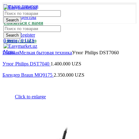
Каталог товаров
Оплата и доставка
Сервис-центры
Search
Связаться с нами
Login / Register
Search
0
items
/
0
UZS
(+99878) 113 08 09
Menu
Главная
Мелкая бытовая техника
Утюг Philips DST7060
Утюг Philips DST7040
1.400.000
UZS
Блендер Braun MQ9175
2.350.000
UZS
Click to enlarge