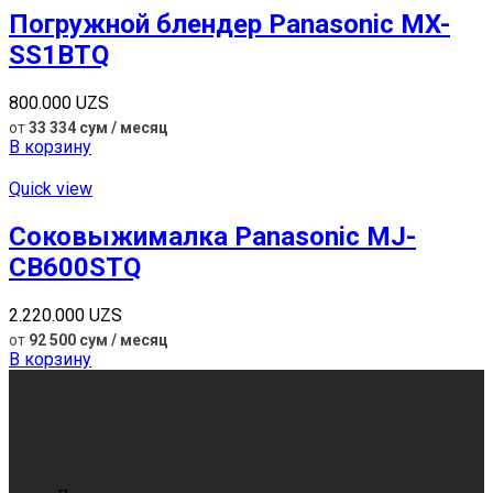
Погружной блендер Panasonic MX-
SS1BTQ
800.000
UZS
от
33 334 сум / месяц
В корзину
Quick view
Соковыжималка Panasonic MJ-
CB600STQ
2.220.000
UZS
от
92 500 сум / месяц
В корзину