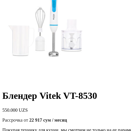
Блендер Vitek VT-8530
550.000
UZS
Рассрочка от
22 917 сум / месяц
Покупая технику для кухни, мы смотрим не только на ее парам