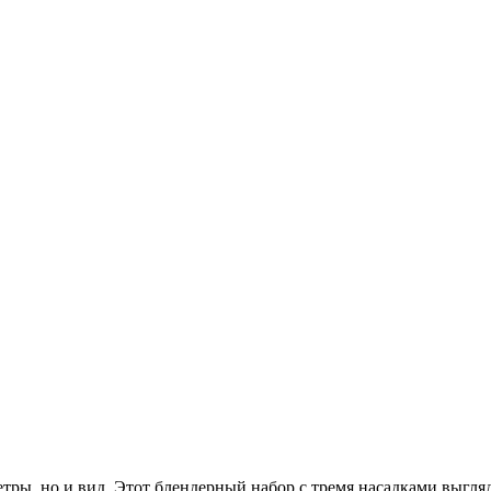
етры, но и вид. Этот блендерный набор с тремя насадками выгля