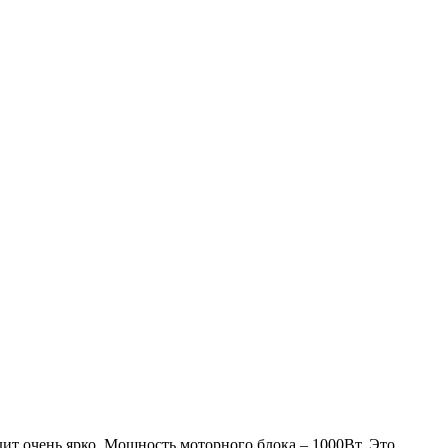
дит очень ярко. Мощность моторного блока – 1000Вт. Это