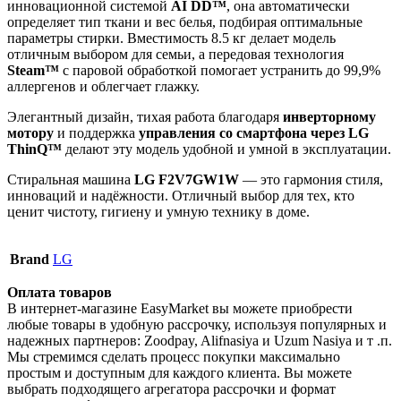
инновационной системой
AI DD™
, она автоматически
определяет тип ткани и вес белья, подбирая оптимальные
параметры стирки. Вместимость 8.5 кг делает модель
отличным выбором для семьи, а передовая технология
Steam™
с паровой обработкой помогает устранить до 99,9%
аллергенов и облегчает глажку.
Элегантный дизайн, тихая работа благодаря
инверторному
мотору
и поддержка
управления со смартфона через LG
ThinQ™
делают эту модель удобной и умной в эксплуатации.
Стиральная машина
LG F2V7GW1W
— это гармония стиля,
инноваций и надёжности. Отличный выбор для тех, кто
ценит чистоту, гигиену и умную технику в доме.
Brand
LG
Оплата товаров
В интернет-магазине EasyMarket вы можете приобрести
любые товары в удобную рассрочку, используя популярных и
надежных партнеров: Zoodpay, Alifnasiya и Uzum Nasiya и т .п.
Мы стремимся сделать процесс покупки максимально
простым и доступным для каждого клиента. Вы можете
выбрать подходящего агрегатора рассрочки и формат