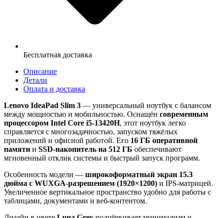
Бесплатная доставка
Описание
Детали
Оплата и доставка
Lenovo IdeaPad Slim 3
— универсальный ноутбук с балансом
между мощностью и мобильностью. Оснащён
современным
процессором Intel Core i5-13420H
, этот ноутбук легко
справляется с многозадачностью, запуском тяжёлых
приложений и офисной работой. Его
16 ГБ оперативной
памяти
и
SSD-накопитель на 512 ГБ
обеспечивают
мгновенный отклик системы и быстрый запуск программ.
Особенность модели —
широкоформатный экран 15.3
дюйма с WUXGA-разрешением (1920×1200)
и IPS-матрицей.
Увеличенное вертикальное пространство удобно для работы с
таблицами, документами и веб-контентом.
Дизайн в цвете
Luna Grey
подчёркивает минимализм и