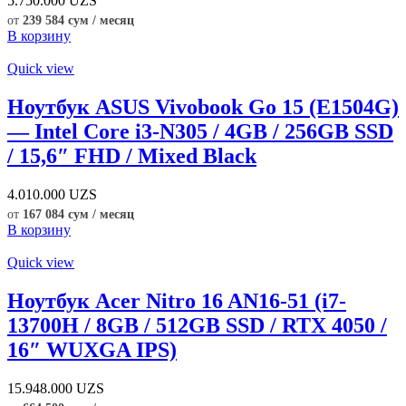
5.750.000
UZS
от
239 584 сум / месяц
В корзину
Quick view
Ноутбук ASUS Vivobook Go 15 (E1504G)
— Intel Core i3-N305 / 4GB / 256GB SSD
/ 15,6″ FHD / Mixed Black
4.010.000
UZS
от
167 084 сум / месяц
В корзину
Quick view
Ноутбук Acer Nitro 16 AN16-51 (i7-
13700H / 8GB / 512GB SSD / RTX 4050 /
16″ WUXGA IPS)
15.948.000
UZS