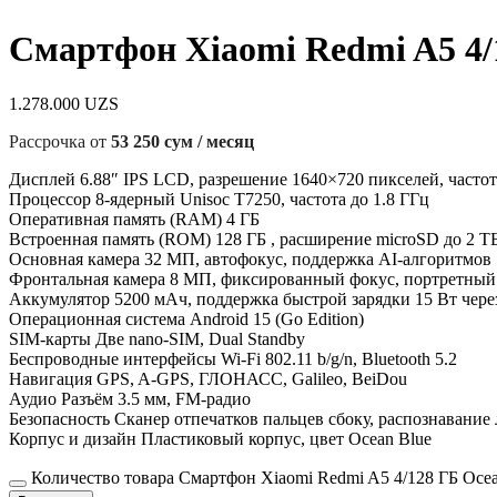
Смартфон Xiaomi Redmi A5 4/
1.278.000
UZS
Рассрочка от
53 250 сум / месяц
Дисплей 6.88″ IPS LCD, разрешение 1640×720 пикселей, частот
Процессор 8-ядерный Unisoc T7250, частота до 1.8 ГГц
Оперативная память (RAM) 4 ГБ
Встроенная память (ROM) 128 ГБ , расширение microSD до 2 Т
Основная камера 32 МП, автофокус, поддержка AI-алгоритмов
Фронтальная камера 8 МП, фиксированный фокус, портретны
Аккумулятор 5200 мАч, поддержка быстрой зарядки 15 Вт чер
Операционная система Android 15 (Go Edition)
SIM-карты Две nano-SIM, Dual Standby
Беспроводные интерфейсы Wi-Fi 802.11 b/g/n, Bluetooth 5.2
Навигация GPS, A-GPS, ГЛОНАСС, Galileo, BeiDou
Аудио Разъём 3.5 мм, FM-радио
Безопасность Сканер отпечатков пальцев сбоку, распознавание
Корпус и дизайн Пластиковый корпус, цвет Ocean Blue
Количество товара Смартфон Xiaomi Redmi A5 4/128 ГБ Ocea