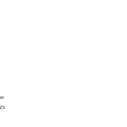
ue
ZS