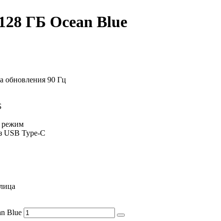
128 ГБ Ocean Blue
а обновления 90 Гц
Б
й режим
ез USB Type-C
 лица
n Blue