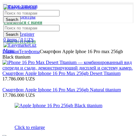
Каталог товаров
Оплата и доставка
Сервис-центры
Search
Связаться с нами
Login / Register
Search
0
items
/
0
UZS
(+99878) 113 08 09
Menu
Главная
Телефоны
Смартфон Apple Iphoe 16 Pro max 256gb
Black titanium
Смартфон Apple Iphone 16 Pro Max 256gb Desert Titanium
17.786.000
UZS
Смартфон Apple Iphone 16 Pro Max 256gb Natural titanium
17.786.000
UZS
Click to enlarge