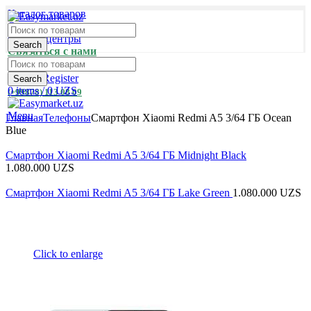
Каталог товаров
Оплата и доставка
Сервис-центры
Search
Связаться с нами
Login / Register
Search
0
items
/
0
UZS
(+99878) 113 08 09
Menu
Главная
Телефоны
Смартфон Xiaomi Redmi A5 3/64 ГБ Ocean
Blue
Смартфон Xiaomi Redmi A5 3/64 ГБ Midnight Black
1.080.000
UZS
Смартфон Xiaomi Redmi A5 3/64 ГБ Lake Green
1.080.000
UZS
Click to enlarge