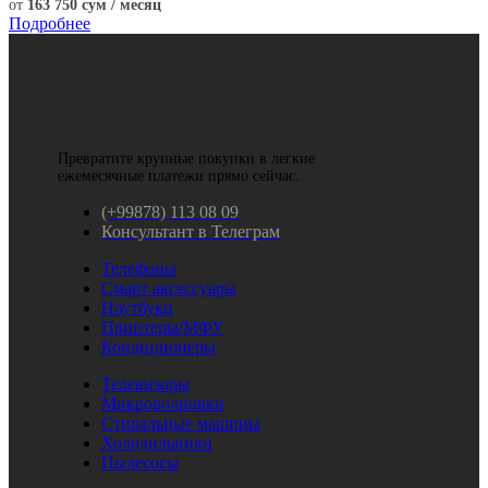
от
163 750 сум / месяц
Подробнее
Превратите крупные покупки в легкие
ежемесячные платежи прямо сейчас.
(+99878) 113 08 09
Консультант в Телеграм
Телефоны
Смарт аксессуары
Ноутбуки
Принтеры/МФУ
Кондиционеры
Телевизоры
Микроволновки
Стиральные машины
Холодильники
Пылесосы