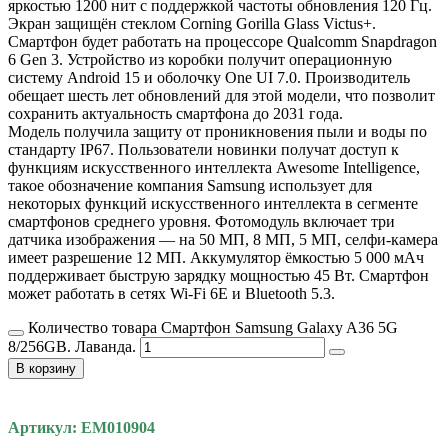
яркостью 1200 нит с поддержкой частоты обновления 120 Гц.
Экран защищён стеклом Corning Gorilla Glass Victus+.
Смартфон будет работать на процессоре Qualcomm Snapdragon
6 Gen 3. Устройство из коробки получит операционную
систему Android 15 и оболочку One UI 7.0. Производитель
обещает шесть лет обновлений для этой модели, что позволит
сохранить актуальность смартфона до 2031 года.
Модель получила защиту от проникновения пыли и воды по
стандарту IP67. Пользователи новинки получат доступ к
функциям искусственного интеллекта Awesome Intelligence,
такое обозначение компания Samsung использует для
некоторых функций искусственного интеллекта в сегменте
смартфонов среднего уровня. Фотомодуль включает три
датчика изображения — на 50 МП, 8 МП, 5 МП, селфи-камера
имеет разрешение 12 МП. Аккумулятор ёмкостью 5 000 мАч
поддерживает быструю зарядку мощностью 45 Вт. Смартфон
может работать в сетях Wi-Fi 6E и Bluetooth 5.3.
Количество товара Смартфон Samsung Galaxy A36 5G
8/256GB. Лаванда.
В корзину
Артикул: EM010904