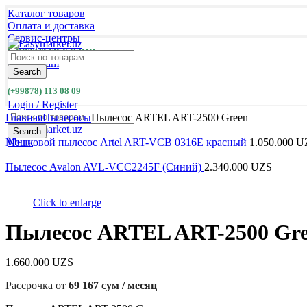
Каталог товаров
Оплата и доставка
Сервис-центры
Связаться с нами
Search
(+99878) 113 08 09
Login / Register
0
items
/
0
UZS
Главная
Пылесосы
Пылесос ARTEL ART-2500 Green
Search
Menu
Мешковой пылесос Artel ART-VCB 0316E красный
1.050.000
U
Пылесос Avalon AVL-VCC2245F (Cиний)
2.340.000
UZS
Click to enlarge
Пылесос ARTEL ART-2500 Gr
1.660.000
UZS
Рассрочка от
69 167 сум / месяц