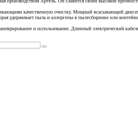
ая производством Артель. Он славится своей высокой прочност
чивающими качественную очистку. Мощный всасывающий двигате
рая удерживает пыль и аллергены в пылесборнике или контейнер
 маневрирование и использование. Длинный электрический кабел