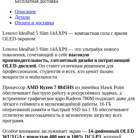
Бесплатная доставка
Описание
Детали
Оплата и доставка
Lenovo IdeaPad 5 Slim 14AXP9 — компактная сила с ярким
OLED-экраном
Lenovo IdeaPad 5 Slim 14AXP9 — это ультрабук нового
поколения, сочетающий в себе
высокую
производительность, элегантный дизайн и потрясающий
OLED-дисплей
. Он станет отличным решением для
профессионалов, студентов и всех, кто ценит баланс
мощности и мобильности.
Процессор
AMD Ryzen 7 8845HS
из линейки Hawk Point
обеспечивает быструю работу в ресурсоёмких задачах, а
встроенное графическое ядро Radeon 780M подходит даже для
лёгкого гейминга и мультимедийной работы. 16 ГБ
оперативной памяти и быстрый SSD на 1 ТБ обеспечивают
отличную многозадачность и мгновенную загрузку всех
программ.
Особое внимание заслуживает экран —
14-дюймовый OLED
WUXGA с яркостью 400 нит и 100% DCI-P3
, который