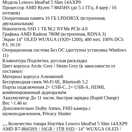
Модель Lenovo IdeaPad 5 Slim 14AXP9
Процессор AMD Ryzen 7 8845HS (до 5.1 ГГц, 8 ядер / 16
потоков)
Оперативная память 16 ГБ LPDDR5X (встроенная,
двухканальная)
Накопитель SSD 1 ТБ M.2 NVMe PCIe 4.0
Графика AMD Radeon 780M (встроенная, RDNA 3)
Экран 14″ OLED WUXGA (1920×1200), 400 нит, 100% DCI-
P3, 16:10
Операционная система Без ОС (доступна установка Windows
11)
Клавиатура Подсветка, русская раскладка
Цвет корпуса Arctic Grey / Storm Grey (в зависимости от
поставки)
Материал корпуса Алюминий
Беспроводная связь Wi-Fi 6E, Bluetooth 5.2
Порты подключения 2× USB-C, 2× USB-A, HDMI,
комбинированный аудиоразъём
Аккумулятор До 11 часов, быстрая зарядка (Rapid Charge)
Вес ~1.46 кг
Дополнительно Dolby Atmos, FHD камера с
шумоподавлением, Privacy Shutter
Количество товара Ноутбук Lenovo IdeaPad 5 Slim 14AXP9
AMD R7-8845HS / 16GB / 1TB SSD / 14" WUXGA OLED /