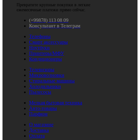
Превратите крупные покупки в легкие
ежемесячные платежи прямо сейчас.
(+99878) 113 08 09
Консультант в Телеграм
Телефоны
Смарт аксессуары
Ноутбуки
Принтеры/МФУ
Кондиционеры
Телевизоры
Микроволновки
Стиральные машины
Холодильники
Пылесосы
Мелкая бытовая техника
Авто-товары
Парфюм
О магазине
Доставка
Оплата