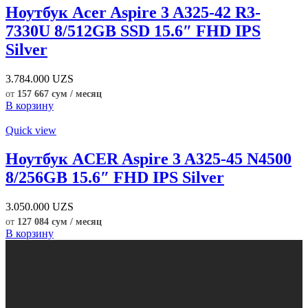
Ноутбук Acer Aspire 3 A325-42 R3-
7330U 8/512GB SSD 15.6″ FHD IPS
Silver
3.784.000
UZS
от
157 667 сум / месяц
В корзину
Quick view
Ноутбук ACER Aspire 3 A325-45 N4500
8/256GB 15.6″ FHD IPS Silver
3.050.000
UZS
от
127 084 сум / месяц
В корзину