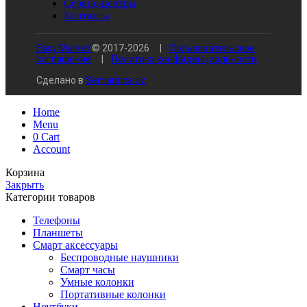
Сервис-центры
Контакты
Easy Market
© 2017-
2026
|
Пользовательское
соглашение
|
Политика конфиденциальности
Сделано в
Semantica.uz
Home
Menu
0
Cart
Account
Корзина
Закрыть
Категории товаров
Телефоны
Планшеты
Смарт аксессуары
Беспроводные наушники
Смарт часы
Умные колонки
Портативные колонки
Ноутбуки