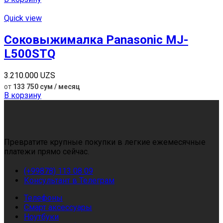
Quick view
Соковыжималка Panasonic MJ-
L500STQ
3.210.000
UZS
от
133 750 сум / месяц
В корзину
Превратите крупные покупки в легкие ежемесячные
платежи прямо сейчас.
(+99878) 113 08 09
Консультант в Телеграм
Телефоны
Смарт аксессуары
Ноутбуки