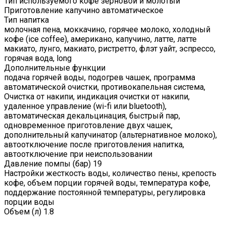
Тип используемого кофе зерновой и молотый
Приготовление капучино автоматическое
Тип напитка
молочная пена, моккачино, горячее молоко, холодный
кофе (ice coffee), американо, капучино, латте, латте
макиато, лунго, макиато, ристретто, флэт уайт, эспрессо,
горячая вода, long
Дополнительные функции
подача горячей воды, подогрев чашек, программа
автоматической очистки, противокапельная система,
Очистка от накипи, индикация очистки от накипи,
удаленное управление (wi-fi или bluetooth),
автоматическая декальцинация, быстрый пар,
одновременное приготовление двух чашек,
дополнительный капучинатор (альтернативное молоко),
автоотключение после приготовления напитка,
автоотключение при неиспользовании
Давление помпы (бар) 19
Настройки жесткость воды, количество пены, крепость
кофе, объем порции горячей воды, температура кофе,
поддержание постоянной температуры, регулировка
порции воды
Объем (л) 1.8