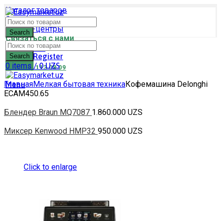
Каталог товаров
Оплата и доставка
Сервис-центры
Search
Связаться с нами
Login / Register
Search
0
items
/
0
UZS
(+99878) 113 08 09
Главная
Мелкая бытовая техника
Кофемашина Delonghi
Menu
ECAM450.65
Блендер Braun MQ7087
1.860.000
UZS
Миксер Kenwood HMP32
950.000
UZS
Click to enlarge