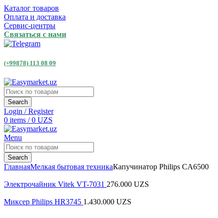
Каталог товаров
Оплата и доставка
Сервис-центры
Связаться с нами
(+99878) 113 08 09
Search
Login / Register
0
items
/
0
UZS
Menu
Search
Главная
Мелкая бытовая техника
Капучинатор Philips CA6500
Электрочайник Vitek VT-7031
276.000
UZS
Миксер Philips HR3745
1.430.000
UZS