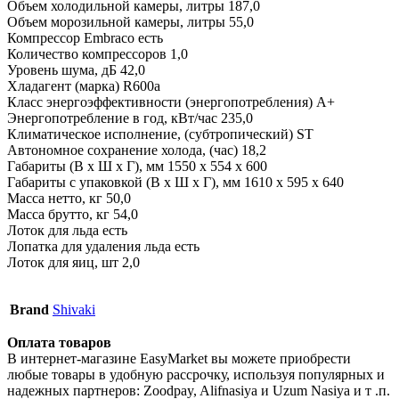
Объем холодильной камеры, литры 187,0
Объем морозильной камеры, литры 55,0
Компрессор Embraco есть
Количество компрессоров 1,0
Уровень шума, дБ 42,0
Хладагент (марка) R600a
Класс энергоэффективности (энергопотребления) А+
Энергопотребление в год, кВт/час 235,0
Климатическое исполнение, (субтропический) ST
Автономноe cохрaнeниe холодa, (час) 18,2
Габариты (В х Ш х Г), мм 1550 х 554 х 600
Габариты с упаковкой (В х Ш х Г), мм 1610 х 595 х 640
Масса нетто, кг 50,0
Масса брутто, кг 54,0
Лоток для льда есть
Лопатка для удаления льда есть
Лоток для яиц, шт 2,0
Brand
Shivaki
Оплата товаров
В интернет-магазине EasyMarket вы можете приобрести
любые товары в удобную рассрочку, используя популярных и
надежных партнеров: Zoodpay, Alifnasiya и Uzum Nasiya и т .п.