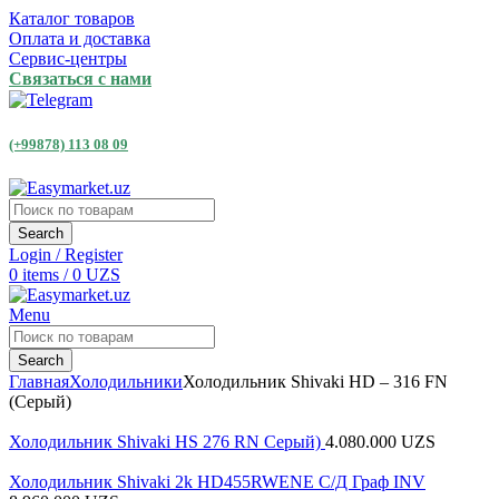
Каталог товаров
Оплата и доставка
Сервис-центры
Связаться с нами
(+99878) 113 08 09
Search
Login / Register
0
items
/
0
UZS
Menu
Search
Главная
Холодильники
Холодильник Shivaki HD – 316 FN
(Серый)
Холодильник Shivaki HS 276 RN Серый)
4.080.000
UZS
Холодильник Shivaki 2k HD455RWENE С/Д Граф INV