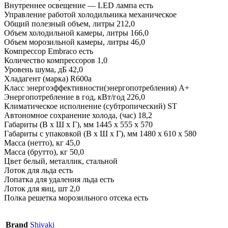
Внутреннее освещение — LED лампа есть
Управление работой холодильника механическое
Общий полезный объем, литры 212,0
Объем холодильной камеры, литры 166,0
Объем морозильной камеры, литры 46,0
Компрессор Embraco есть
Количество компрессоров 1,0
Уровень шума, дБ 42,0
Хладагент (марка) R600a
Класс энергоэффективности(энергопотребления) А+
Энергопотребление в год, кВт/год 226,0
Климатическое исполнение (субтропический) ST
Автономноe cохрaнeниe холодa, (час) 18,2
Габариты (В х Ш х Г), мм 1445 х 555 х 570
Габариты с упаковкой (В х Ш х Г), мм 1480 х 610 х 580
Масса (нетто), кг 45,0
Масса (брутто), кг 50,0
Цвет белый, металлик, стальной
Лоток для льда есть
Лопатка для удаления льда есть
Лоток для яиц, шт 2,0
Полка решетка морозильного отсека есть
Brand
Shivaki