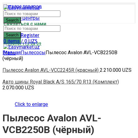
Каталог товаров
Оплата и доставка
Сервис-центры
Search
Связаться с нами
Login / Register
Search
0
items
/
0
UZS
(+99878) 113 08 09
Главная
Пылесосы
Пылесос Avalon AVL-VCB2250B
Menu
(чёрный)
Пылесос Avalon AVL-VCC2245R (красный)
2.210.000
UZS
Авто шины Royal Black A/S 165/70 R13 (Комплект)
2.070.000
UZS
Click to enlarge
Пылесос Avalon AVL-
VCB2250B (чёрный)