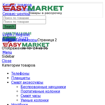
Каталог товаров
Оплата и доставка
Сервис-центры
Связаться с нами
Search
Search
(+99878) 113 08 09
Login / Register
0
items
/
0
UZS
Главная
Телевизоры
Страница 2
Отображение 13–24 из 36
Menu
Sidebar
Close
Категории товаров
Телефоны
Планшеты
Смарт аксессуары
Беспроводные наушники
Портативные колонки
Смарт часы
Умные колонки
Ноутбуки