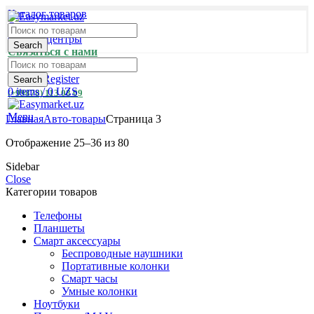
Каталог товаров
Оплата и доставка
Сервис-центры
Search
Связаться с нами
Login / Register
Search
0
items
/
0
UZS
(+99878) 113 08 09
Menu
Главная
Авто-товары
Страница 3
Отображение 25–36 из 80
Sidebar
Close
Категории товаров
Телефоны
Планшеты
Смарт аксессуары
Беспроводные наушники
Портативные колонки
Смарт часы
Умные колонки
Ноутбуки