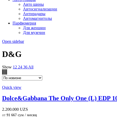
Авто шины
Автосигнализации
Антирадары
Автомагнитолы
Парфюмерия
Для женщин
Для мужчин
Open sidebar
D&G
Show
12
24
36
All
Quick view
Dolce&Gabbana The Only One (L) EDP 1
2.200.000
UZS
от
91 667 сум / месяц