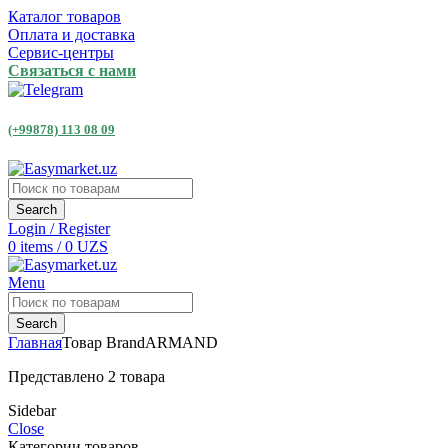
Каталог товаров
Оплата и доставка
Сервис-центры
Связаться с нами
(+99878) 113 08 09
Search
Login / Register
0
items
/
0
UZS
Menu
Search
Главная
Товар Brand
ARMAND
Представлено 2 товара
Sidebar
Close
Категории товаров