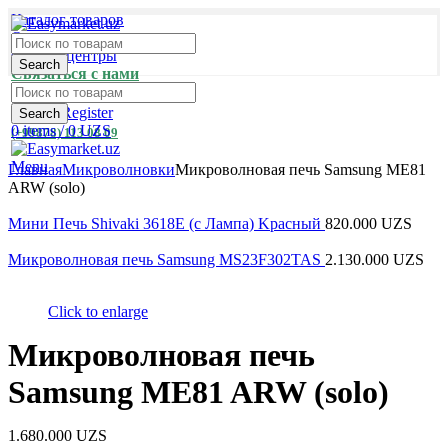
Каталог товаров
Оплата и доставка
Сервис-центры
Search
Связаться с нами
Login / Register
Search
0
items
/
0
UZS
(+99878) 113 08 09
Menu
Главная
Микроволновки
Микроволновая печь Samsung ME81
ARW (solo)
Мини Печь Shivaki 3618E (с Лампа) Kраcный
820.000
UZS
Микроволновая печь Samsung MS23F302TAS
2.130.000
UZS
Click to enlarge
Микроволновая печь
Samsung ME81 ARW (solo)
1.680.000
UZS