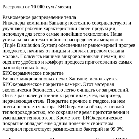
Рассрочка от
70 000 сум / месяц
Равномерное распределение тепла
Инженеры компании Samsung постоянно совершенствуют и
улучшают рабочие характеристики своей продукции,
используя для этого самые новейшие технологии. Наша
уникальная система тройного распределения микроволн
(Triple Distribution System) обеспечивает равномерный прогрев
продуктов, начиная от пиццы и кончая нагревом стакана
молока. Пользуясь нашими микроволновыми печами, вы
оцените удобство и комфорт процесса приготовления самых
разнообразных блюд.
БИОкерамическое покрытие
Во всех микроволновых печах Samsung, используется
БИОкерамическое покрытие камеры. Этот материал
экологически безопасен, его легко очищать от загрязнений.
Он в 7 раз более устойчив к царапинам, чем, например,
нержавеющая сталь. Покрытие прочное и гладкое, на нем
почти не остается нагара. БИОкерамика обладает низкой
теплопроводностью, это сокращает время приготовления и
уменьшает теплопотери. Кроме того, БИОкерамическое
покрытие обладает ещё одним полезным свойством —
материал препятствует размножению бактерий на 99.9%.