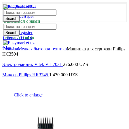
Каталог товаров
Оплата и доставка
Сервис-центры
Search
Связаться с нами
Login / Register
Search
0
items
/
0
UZS
(+99878) 113 08 09
Menu
Главная
Мелкая бытовая техника
Машинка для стрижки Philips
HC3504
Электрочайник Vitek VT-7031
276.000
UZS
Миксер Philips HR3745
1.430.000
UZS
Click to enlarge