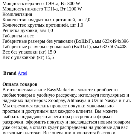
Мощность верхнего ТЭН-а, Вт 800 W
Мощность нижнего ТЭН-а, Вт 1200 W
Комплектация
Количество квадратных противней, шт 2,0
Количество круглых противней, шт 1,0
Решетка духовки, мм 1,0
Габариты и вес
Габаритные размеры без упаковки (ВхШхГ), мм 623x494x396
Габаритные размеры с упаковкой (ВхШхГ), мм 632x507x408
Вес без упаковки (кг) 15,0
Вес с упаковкой (кг) 15,5
Brand
Artel
Оплата товаров
В интернет-магазине EasyMarket вы можете приобрести
любые товары в удобную рассрочку, используя популярных и
надежных партнеров: Zoodpay, Alifnasiya и Uzum Nasiya и т .п.
Мы стремимся сделать процесс покупки максимально
простым и доступным для каждого клиента. Вы можете
выбрать подходящего агрегатора рассрочки и формат
рассрочки, оформить покупку и наслаждаться новым товаром
уже сегодня, а оплата будет распределена на удобные для вас
месячные платежи. Все операции проводятся быстро и