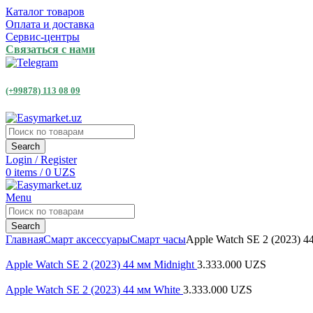
Каталог товаров
Оплата и доставка
Сервис-центры
Связаться с нами
(+99878) 113 08 09
Search
Login / Register
0
items
/
0
UZS
Menu
Search
Главная
Смарт аксессуары
Смарт часы
Apple Watch SE 2 (2023) 44
Apple Watch SE 2 (2023) 44 мм Midnight
3.333.000
UZS
Apple Watch SE 2 (2023) 44 мм White
3.333.000
UZS