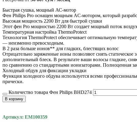
Быстрая сушка, мощный АС-мотор
Фен Philips Pro оснащен мощным AC-мотором, который разработ
Высокая мощность 2200 Вт для быстрой сушки
Этот фен Pro мощностью 2200 Вт создает мощный поток воздуха
Температурная настройка ThermoProtect
Технология ThermoProtect обеспечивает оптимальную температу
— неизменно превосходным.
В 2 раза больше ионов** для гладких, блестящих волос
Отрицательно заряженные ионы позволяют снять статическое э
дополнительный блеск. В результате ваши волосы гладкие, с
по сравнению со стандартными ионизаторами. Полноценная заб
Холодный обдув для фиксации укладки
Функция холодного обдува используется всеми профессиональ
прически.
Количество товара Фен Philips BHD274
В корзину
Артикул: EM100359