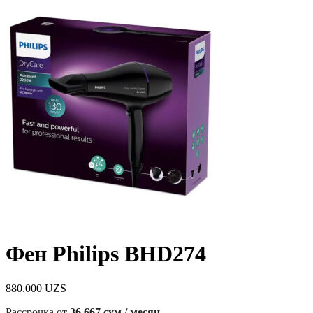
Фен Philips BHD274
880.000
UZS
Рассрочка от
36 667 сум / месяц