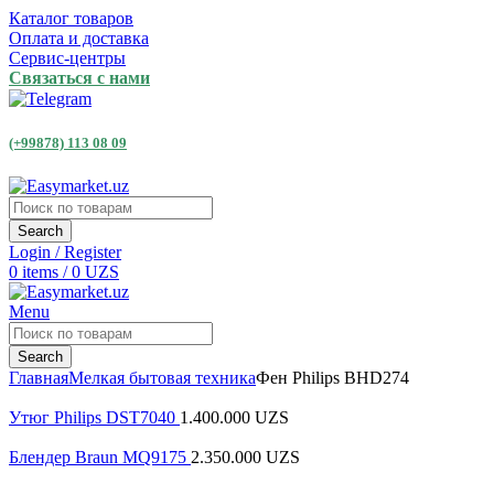
Каталог товаров
Оплата и доставка
Сервис-центры
Связаться с нами
(+99878) 113 08 09
Search
Login / Register
0
items
/
0
UZS
Menu
Search
Главная
Мелкая бытовая техника
Фен Philips BHD274
Утюг Philips DST7040
1.400.000
UZS
Блендер Braun MQ9175
2.350.000
UZS