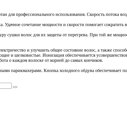
ан для профессионального использования. Скорость потока возд
. Удачное сочетание мощности и скорости помогает сократить в
ру сушки волос для их защиты от перегрева. При той же мощнос
лектричество и улучшить общее состояние волос, а также спосо
ияющие и шелковистые. Ионизация обеспечивается усовершенств
ота о каждом волоске от корней до самых кончиков.
ными парикмахерами. Кнопка холодного обдува обеспечивает по