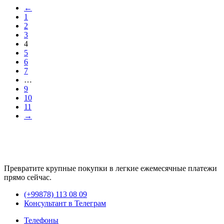
←
1
2
3
4
5
6
7
…
9
10
11
→
Превратите крупные покупки в легкие ежемесячные платежи
прямо сейчас.
(+99878) 113 08 09
Консультант в Телеграм
Телефоны